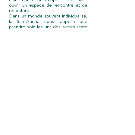
celui qui vient frapper, c’est aussi
ouvrir un espace de rencontre et de
réconfort.
Dans un monde souvent individualisé,
la Sant’Andria nous rappelle que
prendre soin les uns des autres reste
la plus ancienne et la plus précieuse
des formes de prévention du mal-être.