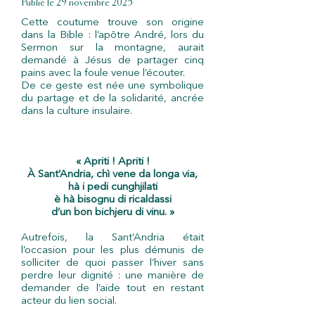
Publié le 29 novembre 2025
Cette coutume trouve son origine
dans la Bible : l’apôtre André, lors du
Sermon sur la montagne, aurait
demandé à Jésus de partager cinq
pains avec la foule venue l’écouter.
De ce geste est née une symbolique
du partage et de la solidarité, ancrée
dans la culture insulaire.
« Apriti ! Apriti !
À Sant’Andria, chì vene da longa via,
hà i pedi cunghjilati
è hà bisognu di ricaldassi
d’un bon bichjeru di vinu. »
Autrefois, la Sant’Andria était
l’occasion pour les plus démunis de
solliciter de quoi passer l’hiver sans
perdre leur dignité : une manière de
demander de l’aide tout en restant
acteur du lien social.