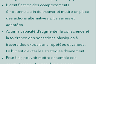
L’identification des comportements
émotionnels afin de trouver et mettre en place
des actions alternatives, plus saines et
adaptées.
Avoir la capacité d’augmenter la conscience et
la tolérance des sensations physiques à
travers des expositions répétées et variées.
Le but est d’éviter les stratégies d’évitement.
Pour finir, pouvoir mettre ensemble ces
compétences à travers des exercices
d’exposition aux émotions.
Ce protocole permet non seulement de
réduire le temps de traitement mais également
de prévenir les rechutes.
Pour en savoir plus, n’hésitez pas à me
contacter.