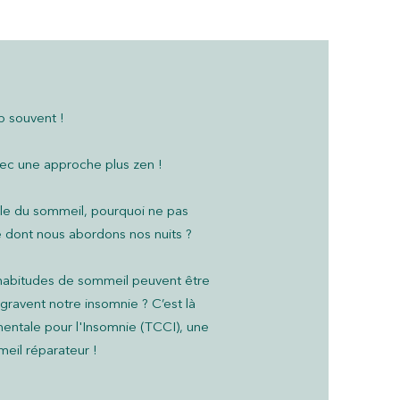
p souvent !
ec une approche plus zen !
ale du sommeil, pourquoi ne pas
e dont nous abordons nos nuits ?
habitudes de sommeil peuvent être
ravent notre insomnie ? C’est là
entale pour l'Insomnie (TCCI), une
eil réparateur !