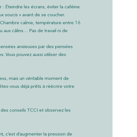
 : Éteindre les écrans, éviter la caféine
x soucis » avant de se coucher.
: Chambre calme, température entre 16
u aux câlins… Pas de travail ni de
ensées anxieuses par des pensées
s. Vous pouvez aussi utiliser des
ress, mais un véritable moment de
 êtes-vous déjà prêts à réécrire votre
 des conseils TCCI et observez les
, c’est d’augmenter la pression de